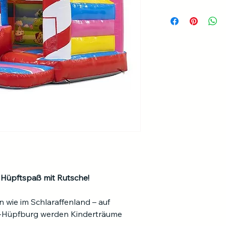
Mo-So: 165€/Tag
Dauer Aufbau / A
Personen für Aufba
Abbau
Gebläse
Gewicht je Gebläs
Aufgeblasenes Prod
Länge
Breite
 Hüpftspaß mit Rutsche!
Höhe 
max. Personen in d
 wie im Schlaraffenland – auf 
Hüpfburg
-Hüpfburg werden Kinderträume 