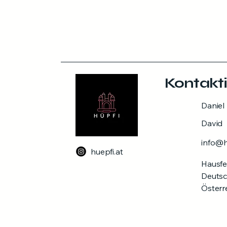
Kontakti
Daniel
David
info@h
huepfi.at
Hausfe
Deuts
Österr