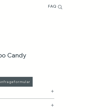
FAQ
bo Candy
 Anfrageformular
es 230V Stromanschlusses!