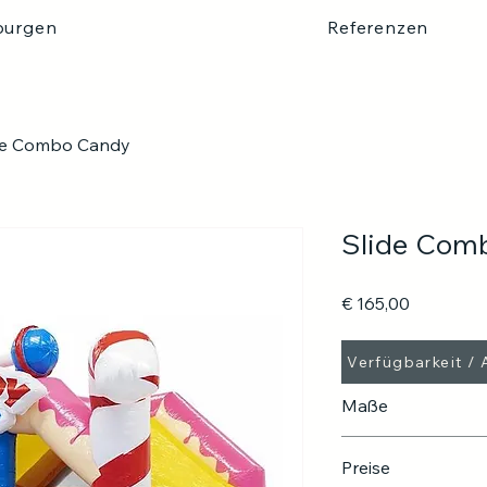
burgen
Referenzen
de Combo Candy
Slide Com
Preis
€ 165,00
Verfügbarkeit /
Maße
Erforderlichkeit ein
Preise
Aufbau / Abbau: