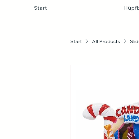
Start
Hüpf
Start
All Products
Sli