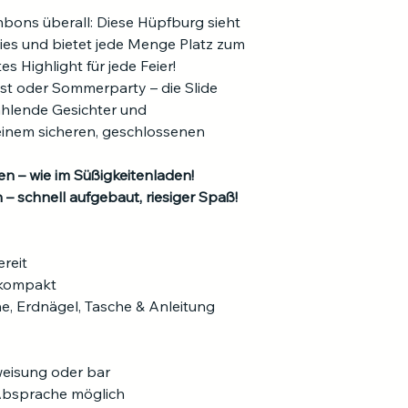
max. Größe Perso
nbons überall: Diese Hüpfburg sieht 
ies und bietet jede Menge Platz zum 
verpackte Hüpfburg
s Highlight für jede Feier!
st oder Sommerparty – die Slide 
Länge                             
hlende Gesichter und 
einem sicheren, geschlossenen 
Breite
n – wie im Süßigkeitenladen!
Gewicht
 – schnell aufgebaut, riesiger Spaß!
ereit
& kompakt
ne, Erdnägel, Tasche & Anleitung
weisung oder bar
Absprache möglich