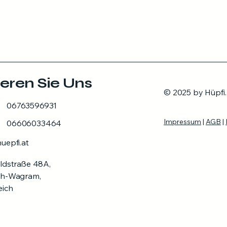
eren Sie Uns
© 2025 by Hüpfi
06763596931
Impressum
|
AGB
|
06606033464
uepfi.at
ldstraße 48A,
ch-Wagram,
eich