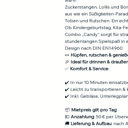
wahr!
Zuckerstangen, Lollis und Bo
aus wie ein Süßigkeiten-Parad
Toben und Rutschen. Ein echte
Ob Kindergeburtstag, Kita-Fe
Combo „Candy“ sorgt für stra
stundenlangen Spielspaß in 
Design nach DIN EN14960.
🍬 
Hüpfen, rutschen & genieße
🎉 
Ideal für drinnen & draußen
✅ 
Komfort & Service:
✔️ In nur 10 Minuten einsatzb
✔️ Leicht zu transportieren 
✔️ Inkl. Gebläse, Unterlegpla
📦 
Mietpreis gilt pro Tag
💶 
Anzahlung
: 50 € per Über
🚚 
Lieferung & Aufbau
: nach 