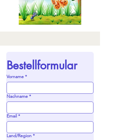
Bestellformular
Vorname
*
Nachname
*
Email
*
Land/Region
*
Mehrzeilige Adresse