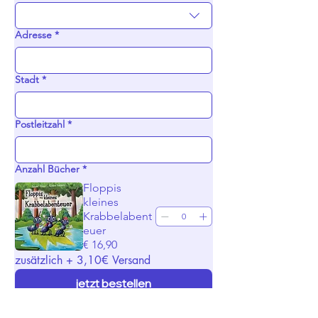
Adresse
*
Stadt
*
Postleitzahl
*
Anzahl Bücher
*
Floppis
kleines
Krabbelabent
euer
€ 16,90
zusätzlich + 3,10€ Versand
jetzt bestellen